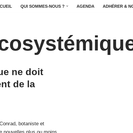
CUEIL
QUI SOMMES-NOUS ?
AGENDA
ADHÉRER & N
écosystémiqu
ue ne doit
nt de la
 Conrad, botaniste et
de nouvelles plus ou moins