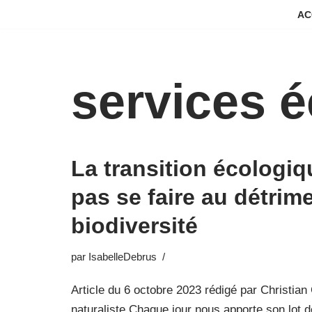
AC
Aller
au
contenu
services 
La transition écologiq
pas se faire au détrime
biodiversité
par
IsabelleDebrus
Article du 6 octobre 2023 rédigé par Christian
naturaliste Chaque jour nous apporte son lot 