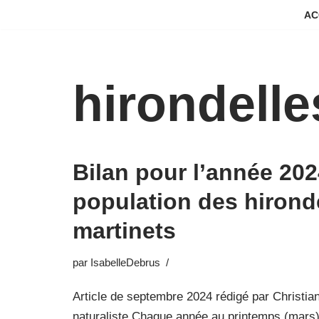
AC
Aller
au
contenu
hirondelle
Bilan pour l’année 202
population des hironde
martinets
par
IsabelleDebrus
Article de septembre 2024 rédigé par Christia
naturaliste Chaque année au printemps (mars)