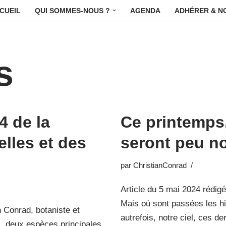
CUEIL
QUI SOMMES-NOUS ?
AGENDA
ADHÉRER & N
s
4 de la
Ce printemps,
lles et des
seront peu 
par
ChristianConrad
Article du 5 mai 2024 rédigé
Mais où sont passées les hi
n Conrad, botaniste et
autrefois, notre ciel, ces de
, deux espèces principales,